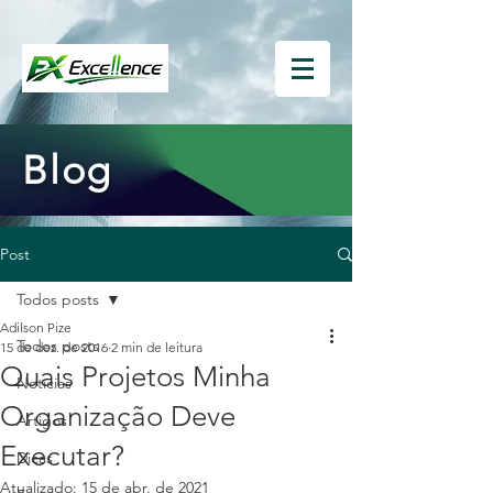
Blog
Post
Todos posts
Adilson Pize
Todos posts
15 de dez. de 2016
2 min de leitura
Quais Projetos Minha
Notícias
Organização Deve
Artigos
Executar?
Dicas
Atualizado:
15 de abr. de 2021