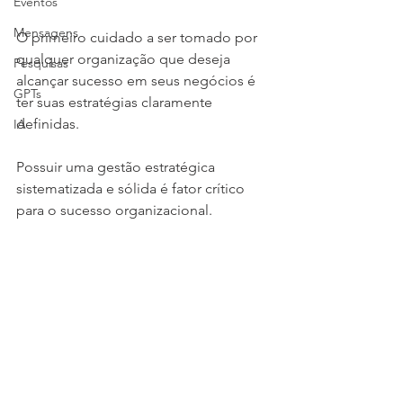
Eventos
Mensagens
O primeiro cuidado a ser tomado por 
qualquer organização que deseja 
Pesquisas
alcançar sucesso em seus negócios é 
GPTs
ter suas estratégias claramente 
definidas.
IA
Possuir uma gestão estratégica 
sistematizada e sólida é fator crítico 
para o sucesso organizacional.