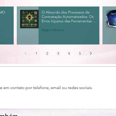
xMO
O Absurdo dos Processos de
Contratação Automatizados: Os
Erros Injustos das Ferramentas
de Análise de Currículos
Rogério Moreira
1
2
3
4
5
re em contato por telefone, email ou redes sociais.