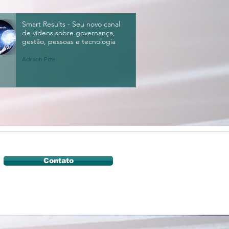
Smart Results - Seu novo canal
de vídeos sobre governança,
gestão, pessoas e tecnologia
Adilson Pize
Contato