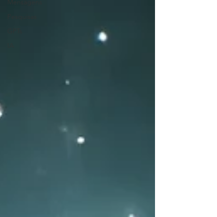
Mensagens
Pesquisas
GPTs
IA