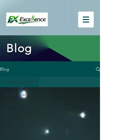
Blog
Blog
Todos posts
Todos posts
Notícias
Artigos
Dicas
Eventos