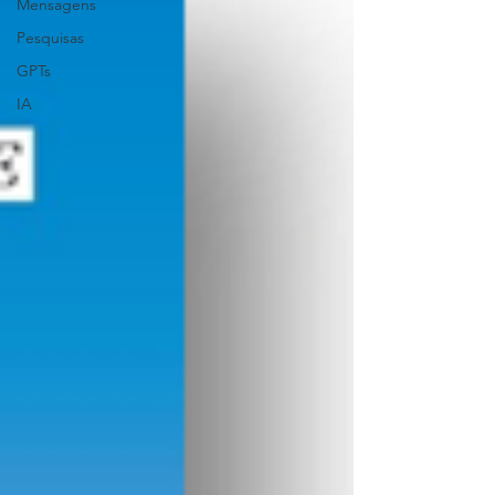
Mensagens
Pesquisas
GPTs
IA